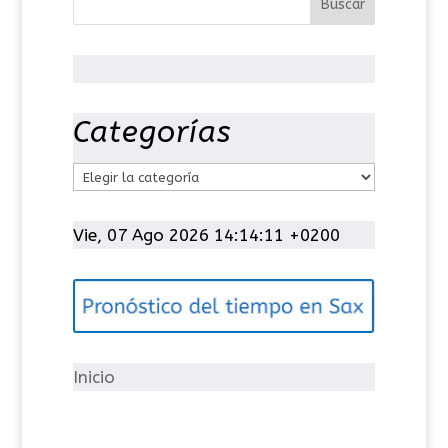
Categorías
C
a
t
Vie, 07 Ago 2026 14:14:12 +0200
e
g
o
r
í
Inicio
a
s