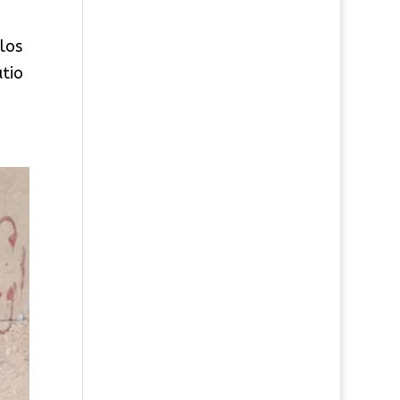
los
atio