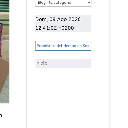
C
a
t
Dom, 09 Ago 2026
e
12:41:03 +0200
g
o
r
í
Inicio
a
s
n