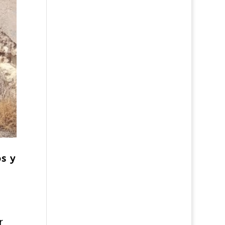
s y
r