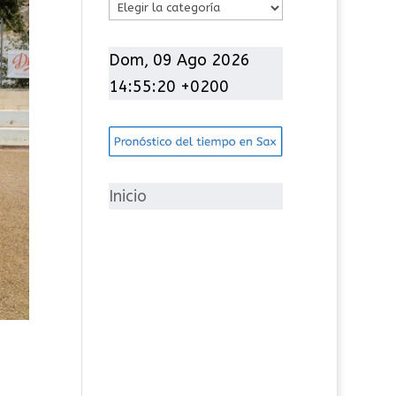
C
a
t
Dom, 09 Ago 2026
e
14:55:21 +0200
g
o
r
í
Inicio
a
s