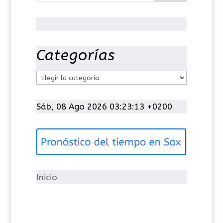
Categorías
C
a
t
Sáb, 08 Ago 2026 03:23:13 +0200
e
g
o
r
í
Inicio
a
s