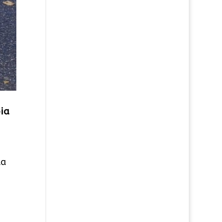
ia
la