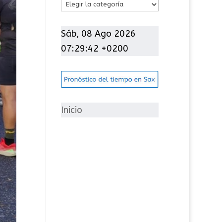
C
a
t
Sáb, 08 Ago 2026
e
07:29:43 +0200
g
o
r
í
Inicio
a
s