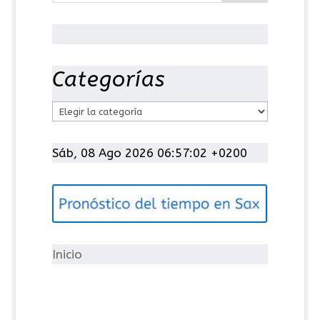
Categorías
C
a
t
Sáb, 08 Ago 2026 06:57:02 +0200
e
g
o
r
í
Inicio
a
s