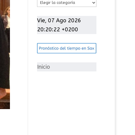
C
a
t
Vie, 07 Ago 2026
e
20:20:23 +0200
g
o
r
í
Inicio
a
s