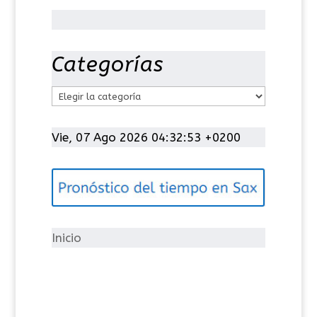
Categorías
C
a
t
Vie, 07 Ago 2026 04:32:53 +0200
e
g
o
r
í
Inicio
a
s