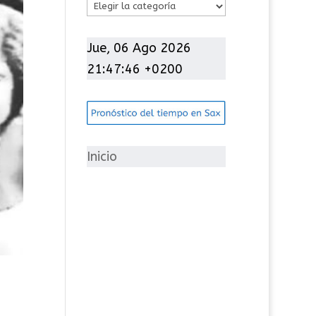
C
a
t
Jue, 06 Ago 2026
e
21:47:47 +0200
g
o
r
í
Inicio
a
s