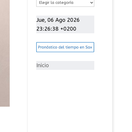
C
a
t
Jue, 06 Ago 2026
e
23:26:39 +0200
g
o
r
í
Inicio
a
s