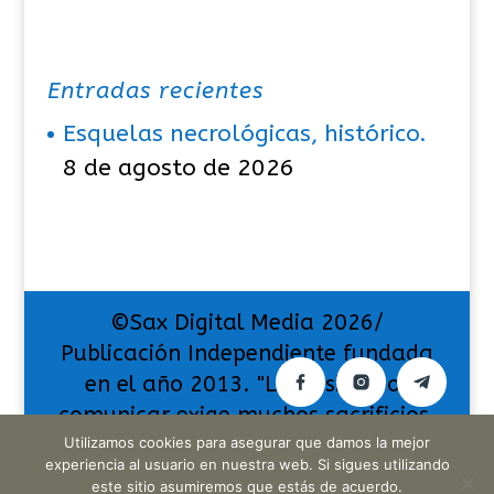
Entradas recientes
Esquelas necrológicas, histórico.
8 de agosto de 2026
©Sax Digital Media 2026/
Publicación Independiente fundada
en el año 2013. "La pasión por
comunicar exige muchos sacrificios,
pero también da muchas
Utilizamos cookies para asegurar que damos la mejor
experiencia al usuario en nuestra web. Si sigues utilizando
satisfacciones".
este sitio asumiremos que estás de acuerdo.