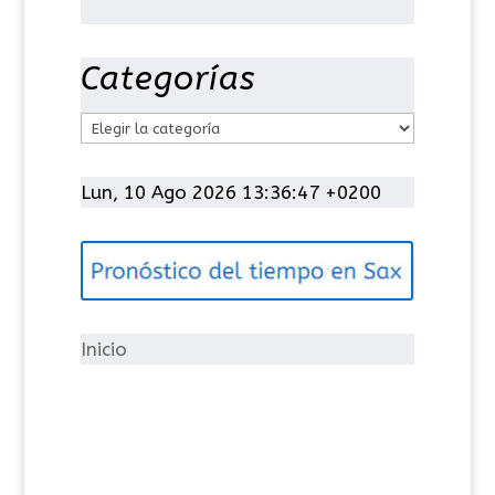
Categorías
C
a
t
Lun, 10 Ago 2026 13:36:47 +0200
e
g
o
r
í
Inicio
a
s