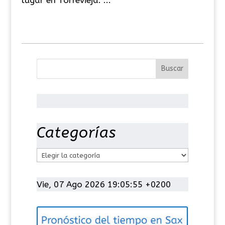
Categorías
C
a
t
Vie, 07 Ago 2026 19:05:56 +0200
e
g
o