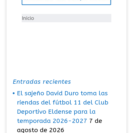
r
í
Inicio
a
s
Entradas recientes
El sajeño David Duro toma las
riendas del fútbol 11 del Club
Deportivo Eldense para la
temporada 2026-2027
7 de
agosto de 2026