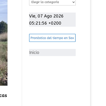
C
a
t
Vie, 07 Ago 2026
e
05:21:57 +0200
g
o
r
í
Inicio
a
s
cas