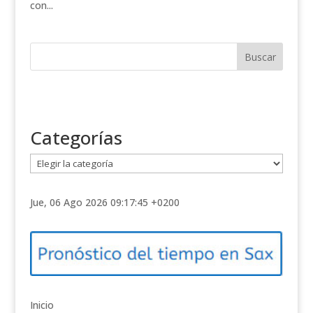
con...
Categorías
C
a
t
Jue, 06 Ago 2026 09:17:45 +0200
e
g
o
r
í
a
Inicio
s