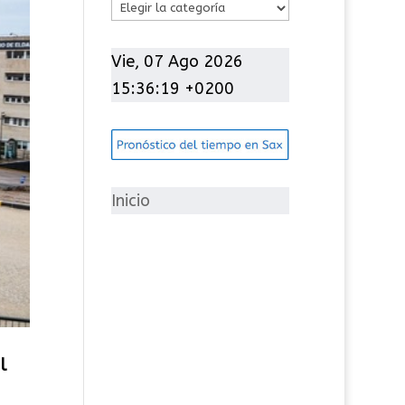
C
a
t
Vie, 07 Ago 2026
e
15:36:20 +0200
g
o
r
í
Inicio
a
s
l