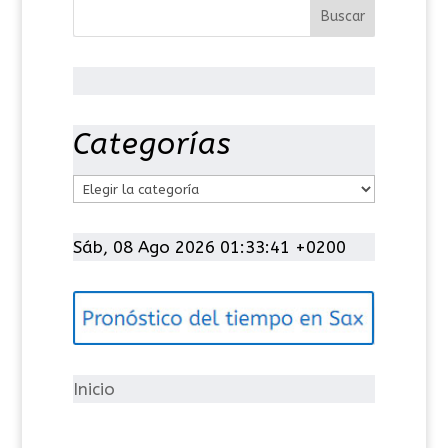
Categorías
C
a
t
Sáb, 08 Ago 2026 01:33:42 +0200
e
g
o
r
í
Inicio
a
s