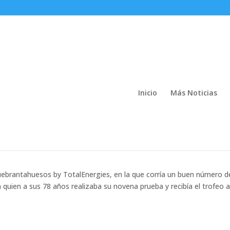
Inicio
Más Noticias
 Marcha Cicloturista Ibercaja
lEnergies 2024
Quebrantahuesos by TotalEnergies, en la que corría un buen número d
 quien a sus 78 años realizaba su novena prueba y recibía el trofeo a