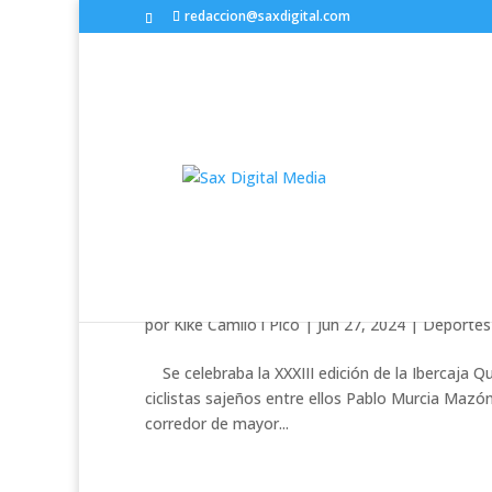
redaccion@saxdigital.com
Participación sajeña en la
Quebrantahuesos by Tota
por
Kike Camilo i Picó
|
Jun 27, 2024
|
Deportes
Se celebraba la XXXIII edición de la Ibercaja 
ciclistas sajeños entre ellos Pablo Murcia Mazón
corredor de mayor...