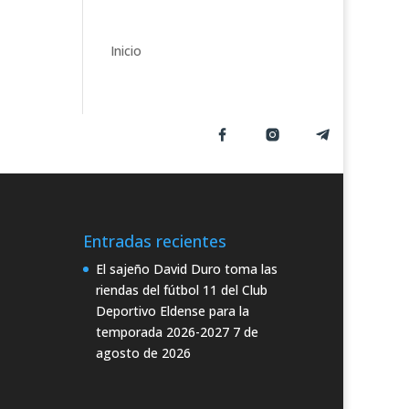
o
r
í
Inicio
a
s
Entradas recientes
El sajeño David Duro toma las
riendas del fútbol 11 del Club
Deportivo Eldense para la
temporada 2026-2027
7 de
agosto de 2026