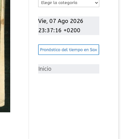
C
a
t
Vie, 07 Ago 2026
e
23:37:17 +0200
g
o
r
í
Inicio
a
s