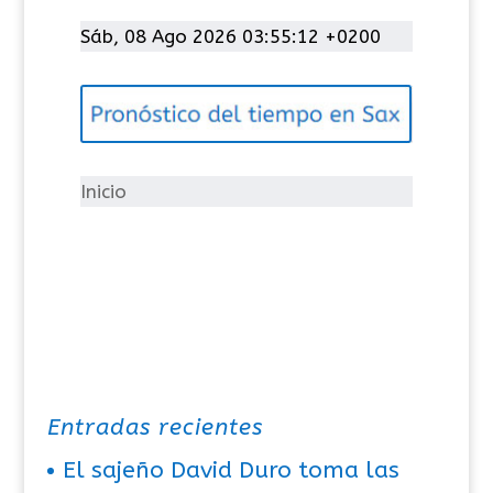
a
t
Sáb, 08 Ago 2026 03:55:13 +0200
e
g
o
r
í
Inicio
a
s
Entradas recientes
El sajeño David Duro toma las