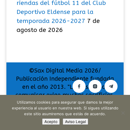
riendas del fútbol 11 del Club
Deportivo Eldense para la
temporada 2026-2027
7 de
agosto de 2026
©Sax Digital Media 2026/
Publicación Independiente fundada
en el año 2013. "La pasión por
comunicar exige muchos sacrificios,
pero también da muchas
Utilizamos cookies para asegurar que damos la mejor
experiencia al usuario en nuestra web. Si sigues utilizando
satisfacciones".
este sitio asumiremos que estás de acuerdo.
Acepto
Aviso Legal
Translate »