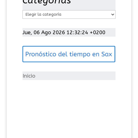
Categorías
C
a
t
Jue, 06 Ago 2026 12:32:24 +0200
e
g
o
r
í
Inicio
a
s