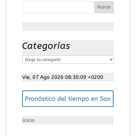
Categorías
C
a
t
Vie, 07 Ago 2026 08:30:09 +0200
e
g
o
r
í
Inicio
a
s