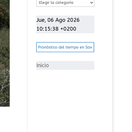
C
a
t
Jue, 06 Ago 2026
e
10:15:39 +0200
g
o
r
í
Inicio
a
s