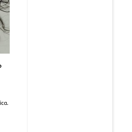
o
ica.