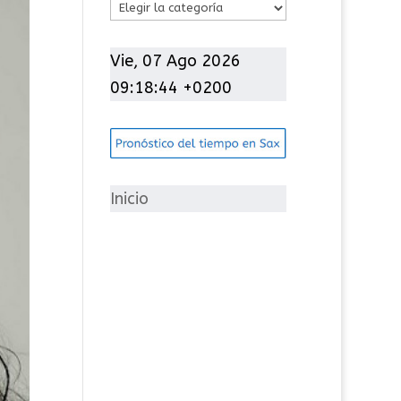
C
a
t
Vie, 07 Ago 2026
e
09:18:45 +0200
g
o
r
í
Inicio
a
s