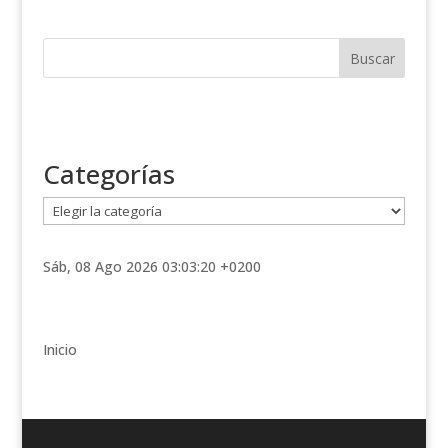
Categorías
C
a
t
Sáb, 08 Ago 2026 03:03:20 +0200
e
g
o
r
Inicio
í
a
s