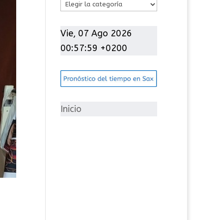
C
a
t
Vie, 07 Ago 2026
e
00:58:01 +0200
g
o
r
í
Inicio
a
s