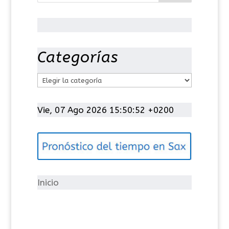
Categorías
C
a
t
Vie, 07 Ago 2026 15:50:53 +0200
e
g
o
r
í
Inicio
a
s