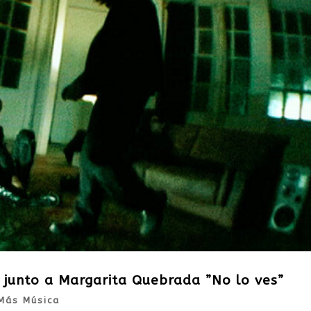
 junto a Margarita Quebrada ”No lo ves”
Más Música