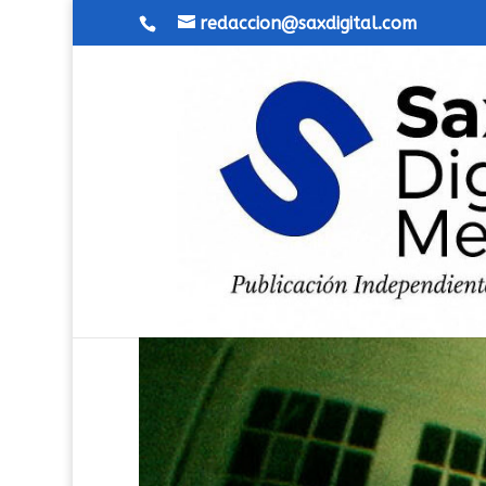
redaccion@saxdigital.com