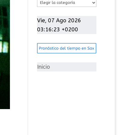
C
a
t
Vie, 07 Ago 2026
e
03:16:25 +0200
g
o
r
í
Inicio
a
s