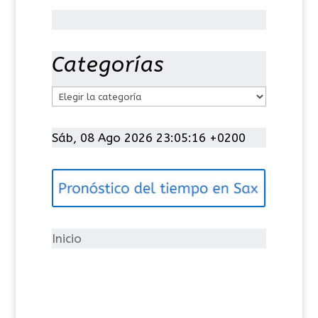
Categorías
C
a
t
Sáb, 08 Ago 2026 23:05:16 +0200
e
g
o
r
í
Inicio
a
s