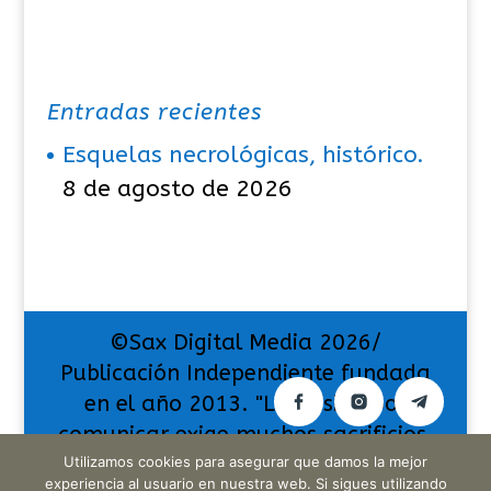
Entradas recientes
Esquelas necrológicas, histórico.
8 de agosto de 2026
©Sax Digital Media 2026/
Publicación Independiente fundada
en el año 2013. "La pasión por
comunicar exige muchos sacrificios,
pero también da muchas
Utilizamos cookies para asegurar que damos la mejor
experiencia al usuario en nuestra web. Si sigues utilizando