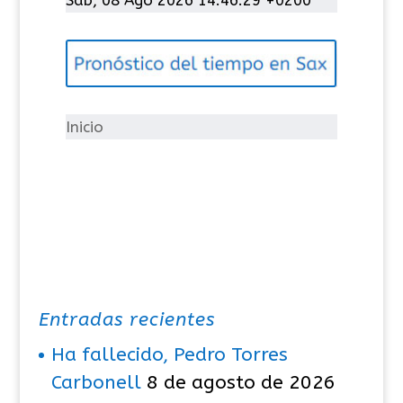
e
g
o
r
í
Inicio
a
s
Entradas recientes
Ha fallecido, Pedro Torres
Carbonell
8 de agosto de 2026