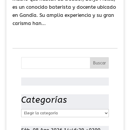
es un conocido baterista y docente ubicado
en Gandía. Su amplia experiencia y su gran
carisma han...
Categorías
C
a
t
Sáb, 08 Ago 2026 14:46:30 +0200