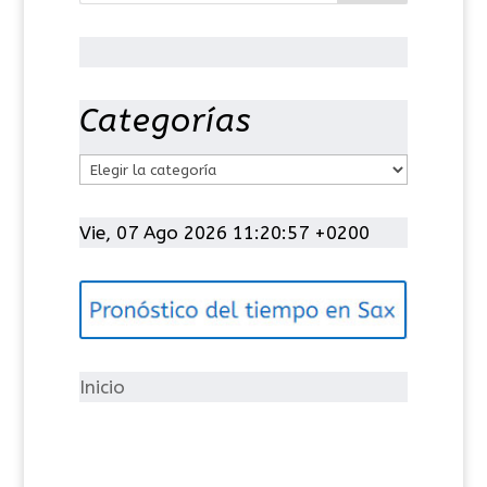
Categorías
C
a
t
Vie, 07 Ago 2026 11:20:57 +0200
e
g
o
r
í
Inicio
a
s