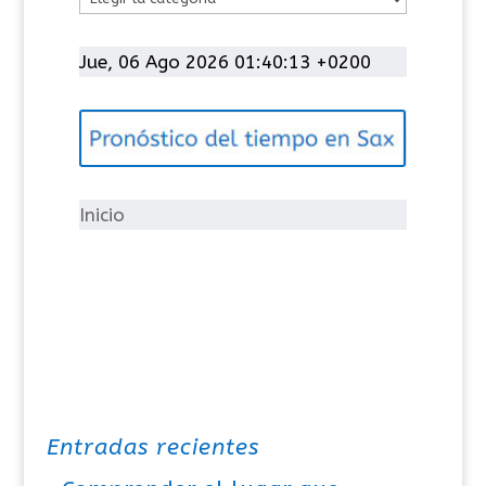
a
t
Jue, 06 Ago 2026 01:40:13 +0200
e
g
o
r
í
Inicio
a
s
Entradas recientes