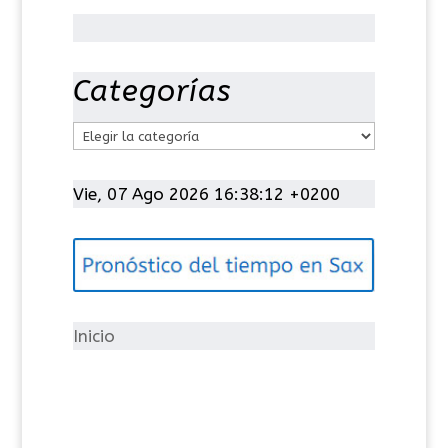
Categorías
C
a
t
Vie, 07 Ago 2026 16:38:12 +0200
e
g
o
r
í
Inicio
a
s