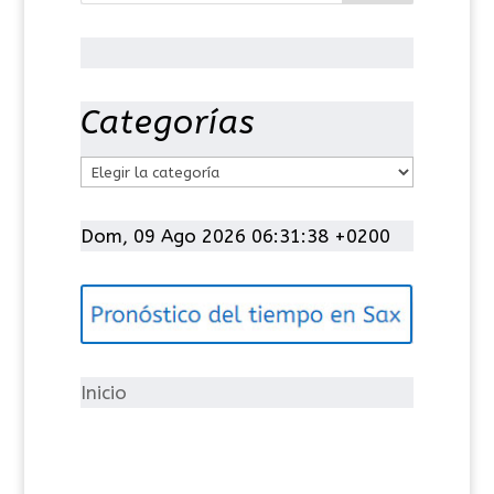
Categorías
C
a
t
Dom, 09 Ago 2026 06:31:39 +0200
e
g
o
r
í
Inicio
a
s