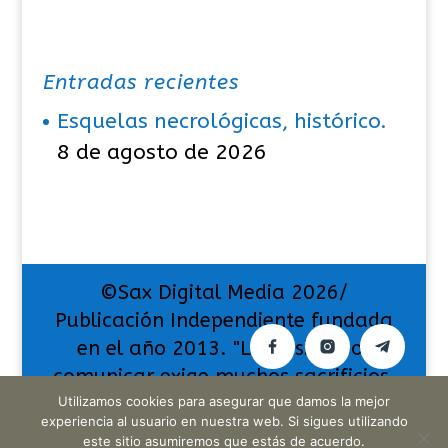
Entradas recientes
Esquelas necrológicas, histórico.
8 de agosto de 2026
©Sax Digital Media 2026/
Publicación Independiente fundada
en el año 2013. "La pasión por
comunicar exige muchos sacrificios,
pero también da muchas
Utilizamos cookies para asegurar que damos la mejor
experiencia al usuario en nuestra web. Si sigues utilizando
satisfacciones".
este sitio asumiremos que estás de acuerdo.