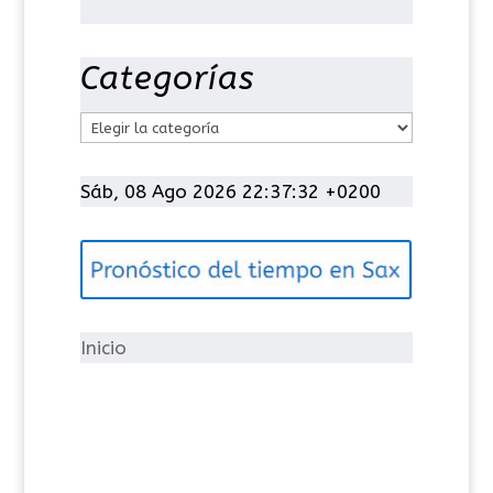
Categorías
C
a
t
Sáb, 08 Ago 2026 22:37:32 +0200
e
g
o
r
í
Inicio
a
s