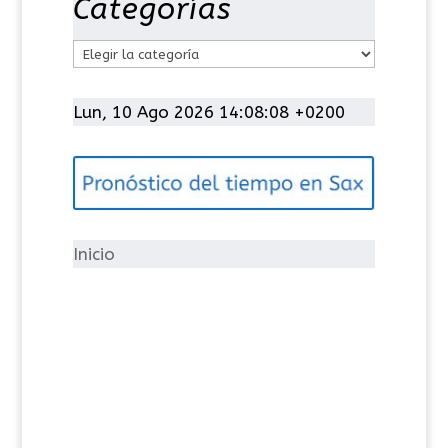
Categorías
C
a
t
Lun, 10 Ago 2026 14:08:08 +0200
e
g
o
r
í
Inicio
a
s