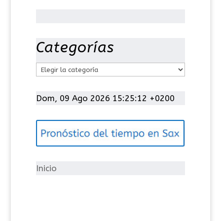
Categorías
C
a
t
Dom, 09 Ago 2026 15:25:12 +0200
e
g
o
r
í
Inicio
a
s