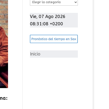
C
a
t
Vie, 07 Ago 2026
e
08:31:09 +0200
g
o
r
í
Inicio
a
s
na: