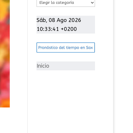
C
a
t
Sáb, 08 Ago 2026
e
10:33:42 +0200
g
o
r
í
Inicio
a
s