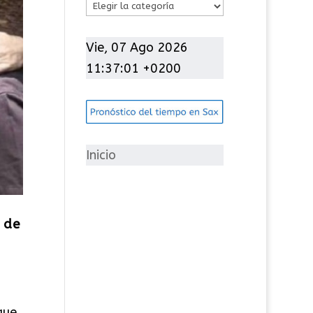
C
a
t
Vie, 07 Ago 2026
e
11:37:02 +0200
g
o
r
í
Inicio
a
s
 de
que