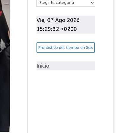
C
a
t
Vie, 07 Ago 2026
e
15:29:33 +0200
g
o
r
í
Inicio
a
s