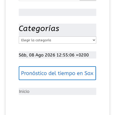
Categorías
C
a
t
Sáb, 08 Ago 2026 12:55:06 +0200
e
g
o
r
í
Inicio
a
s