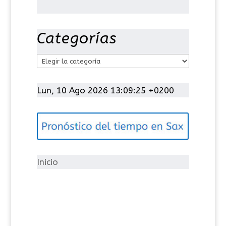
Categorías
C
a
t
Lun, 10 Ago 2026 13:09:26 +0200
e
g
o
r
í
Inicio
a
s