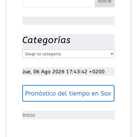
Categorías
C
a
t
Jue, 06 Ago 2026 17:43:42 +0200
e
g
o
r
í
Inicio
a
s