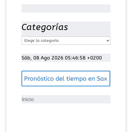
Categorías
C
a
t
Sáb, 08 Ago 2026 05:46:59 +0200
e
g
o
r
í
Inicio
a
s