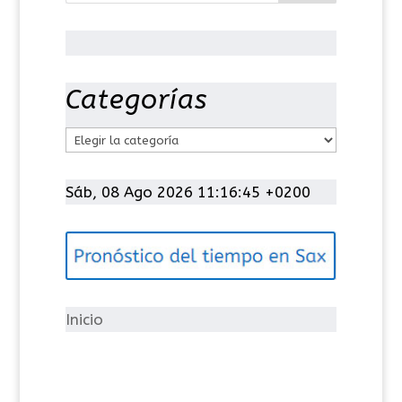
Categorías
C
a
t
Sáb, 08 Ago 2026 11:16:45 +0200
e
g
o
r
í
Inicio
a
s