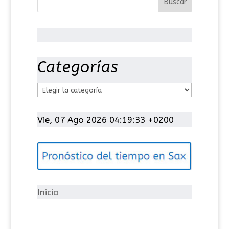
Categorías
C
a
t
Vie, 07 Ago 2026 04:19:33 +0200
e
g
o
r
í
Inicio
a
s