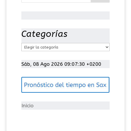
Categorías
C
a
t
Sáb, 08 Ago 2026 09:07:31 +0200
e
g
o
r
í
Inicio
a
s