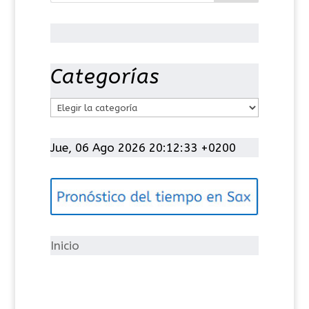
Categorías
C
a
t
Jue, 06 Ago 2026 20:12:33 +0200
e
g
o
r
í
Inicio
a
s