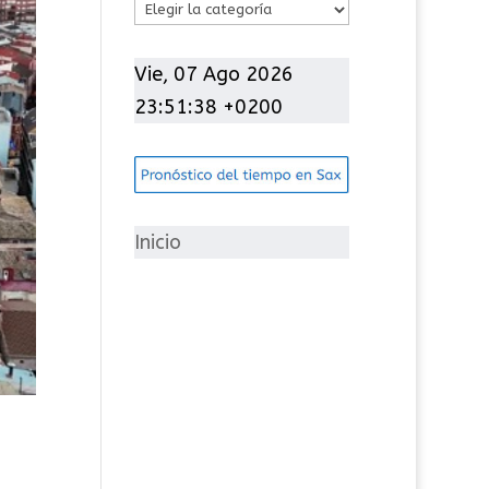
C
a
t
Vie, 07 Ago 2026
e
23:51:39 +0200
g
o
r
í
Inicio
a
s