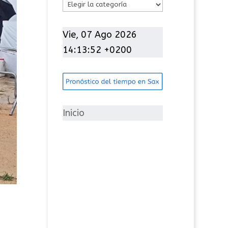
C
a
t
Vie, 07 Ago 2026
e
14:13:53 +0200
g
o
r
í
Inicio
a
s